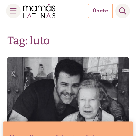
Únete
Skip
to
Tag: luto
content