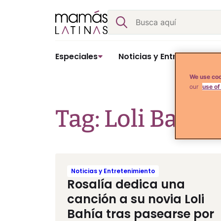
Skip
Buscar
to
content
Especiales
Noticias y Entretenimient
We use coo
our
use of
Tag: Loli Bahia
Noticias y Entretenimiento
Rosalía dedica una
canción a su novia Loli
Bahía tras pasearse por