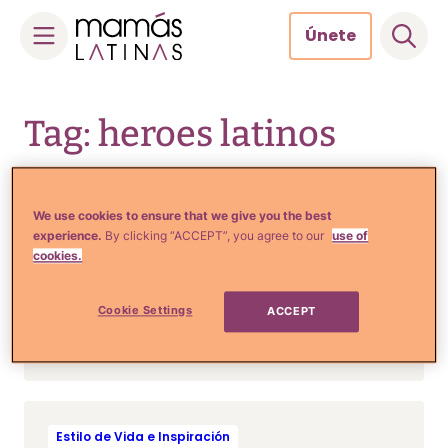
Únete
Skip
to
Tag: heroes latinos
content
We use cookies to ensure that we give you the best
Estilo de Vida e Inspiración
experience.
By clicking “ACCEPT”, you agree to our
use of
9 Tragedias recientes que
cookies.
nos hicieron llorar y nos
solidarizaron con los más
Cookie Settings
ACCEPT
necesitados (FOTOS)
Estilo de Vida e Inspiración