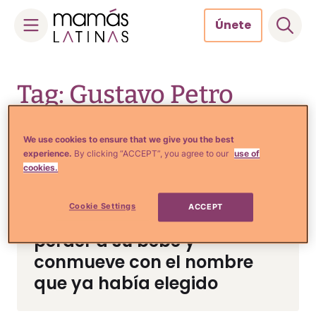
Únete
Skip
to
Tag: Gustavo Petro
content
We use cookies to ensure that we give you the best
experience.
By clicking “ACCEPT”, you agree to our
use of
cookies.
Noticias y Entretenimiento
Laura Ojeda publica
Cookie Settings
ACCEPT
emotivas imágenes tras
perder a su bebé y
conmueve con el nombre
que ya había elegido