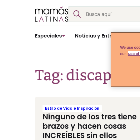
Skip
Buscar
to
content
Especiales
Noticias y Entretenimient
We use coo
our
use of
Tag: discapacid
Estilo de Vida e Inspiración
Ninguno de los tres tiene
brazos y hacen cosas
INCREÍBLES sin ellos