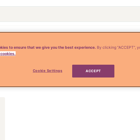
o
Crianza y Embarazo
Moda y Belleza
Salud
kies to ensure that we give you the best experience.
By clicking “ACCEPT”, y
 cookies.
ad fisica
Cookie Settings
ACCEPT