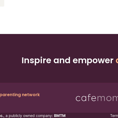
Inspire and empower
 parenting network
c.
, a publicly owned company:
BMTM
Ter