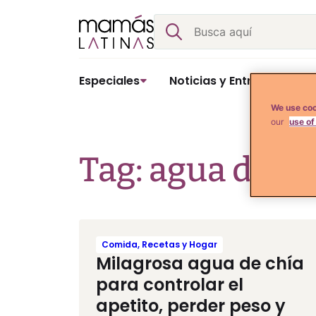
Skip
Buscar
to
content
Especiales
Noticias y Entretenimient
We use coo
our
use of
Tag: agua de ch
Comida, Recetas y Hogar
Milagrosa agua de chía
para controlar el
apetito, perder peso y