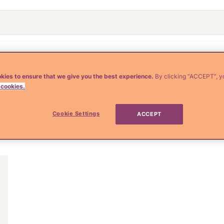
o
Crianza y Embarazo
Moda y Belleza
Salud
kies to ensure that we give you the best experience.
By clicking “ACCEPT”, y
 cookies.
ía
Cookie Settings
ACCEPT