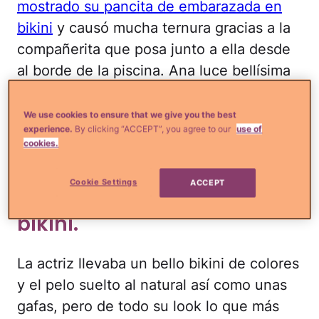
mostrado su pancita de embarazada en
bikini
y causó mucha ternura gracias a la
compañerita que posa junto a ella desde
al borde de la piscina. Ana luce bellísima
en la dulce espera; y es que no hay nada
más hermoso que una mujer encinta. ¡Una
We use cookies to ensure that we give you the best
experience.
By clicking “ACCEPT”, you agree to our
use of
hermosura!
cookies.
Ana Layevska mostró su
Cookie Settings
ACCEPT
pancita al descubierto y en
bikini.
La actriz llevaba un bello bikini de colores
y el pelo suelto al natural así como unas
gafas, pero de todo su look lo que más