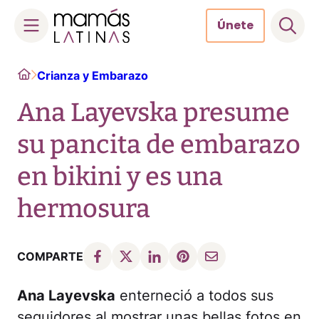
Únete
Skip
Home
Crianza y Embarazo
to
content
Ana Layevska presume
su pancita de embarazo
en bikini y es una
hermosura
COMPARTE
Ana Layevska
enterneció a todos sus
seguidores al mostrar unas bellas fotos en