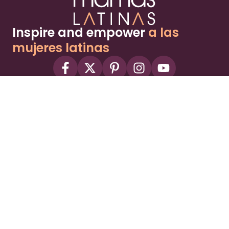
Inspire and empower
a las
mujeres latinas
About
Advertise
Part of the Wild Sky Media family and
parenting network
© 2026 Wild Sky Media. All rights reserved.
Owned and operated by
Bright Mountain Media Inc.
, a
publicly owned company:
BMTM