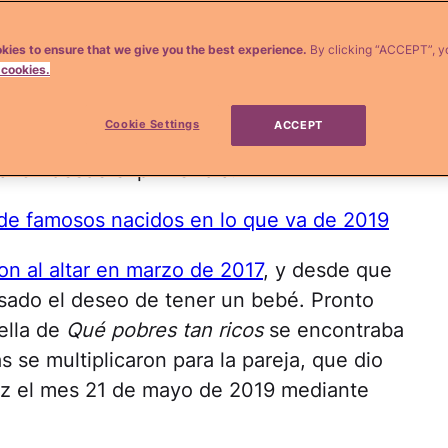
,
Rodrigo Luque
, proporcionándole un
a, que este 21 de octubre
celebró cinco
kies to ensure that we give you the best experience.
By clicking “ACCEPT”, y
 cookies.
na se complace en mostrar las experiencias
a, aprendiendo a ser mamá con toda la
Cookie Settings
ACCEPT
a las mejores fotos de esta encantadora
azón desde el primer día.
de famosos nacidos en lo que va de 2019
ron al altar en marzo de 2017
, y desde que
sado el deseo de tener un bebé. Pronto
rella de
Qué pobres tan ricos
se encontraba
ías se multiplicaron para la pareja, que dio
tz el mes 21 de mayo de 2019 mediante