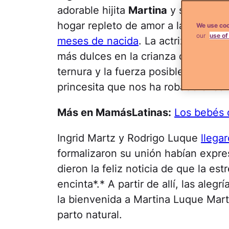
adorable hijita
Martina
y su esposo
hogar repleto de amor a la princes
We use coo
our
use of
meses de nacida
. La actriz mexica
más dulces en la crianza de la niñ
ternura y la fuerza posible. Disfrut
princesita que nos ha robado el cor
Más en MamásLatinas:
Los bebés 
Ingrid Martz y Rodrigo Luque
llega
formalizaron su unión habían expre
dieron la feliz noticia de que la est
encinta*.* A partir de allí, las alegr
la bienvenida a Martina Luque Mar
parto natural.