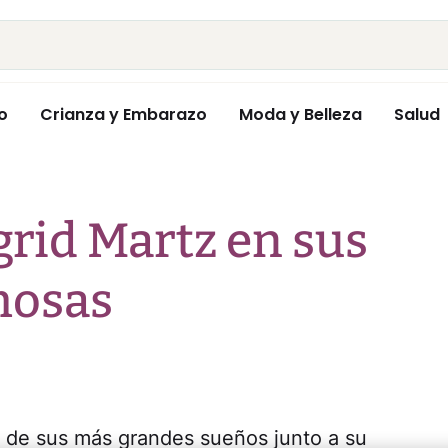
o
Crianza y Embarazo
Moda y Belleza
Salud
grid Martz en sus
mosas
 de sus más grandes sueños junto a su