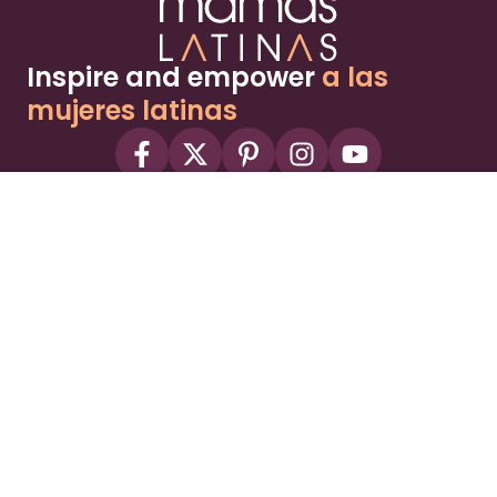
Inspire and empower
a las
mujeres latinas
About
Advertise
Part of the Wild Sky Media family and
parenting network
© 2026 Wild Sky Media. All rights reserved.
Owned and operated by
Bright Mountain Media Inc.
, a
publicly owned company:
BMTM