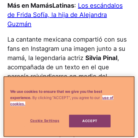
Más en MamásLatinas
:
Los escándalos
de Frida Sofía, la hija de Alejandra
Guzmán
La cantante mexicana compartió con sus
fans en Instagram una imagen junto a su
mamá, la legendaria actriz
Silvia Pinal
,
acompañada de un texto en el que
parecía reivindicarse en medio del
conflicto con su única hija. Pero, la
We use cookies to ensure that we give you the best
respuesta de muchos internautas no fue
experience.
By clicking “ACCEPT”, you agree to our
use of
la que esperaba.
cookies.
Alejandra Guzmán publicó
Cookie Settings
ACCEPT
este mensaje que ha vuelto