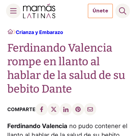
Únete
Skip
Home
Crianza y Embarazo
to
content
Ferdinando Valencia
rompe en llanto al
hablar de la salud de su
bebito Dante
COMPARTE
Ferdinando Valencia
no pudo contener el
llanto al hablar de la salud de su bebito