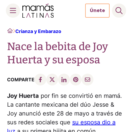
Únete
Skip
Home
Crianza y Embarazo
to
content
Nace la bebita de Joy
Huerta y su esposa
COMPARTE
Joy Huerta
por fin se convirtió en mamá.
La cantante mexicana del dúo Jesse &
Joy anunció este 28 de mayo a través de
sus redes sociales que
su esposa dio a
luz
a su primera hijita en común.