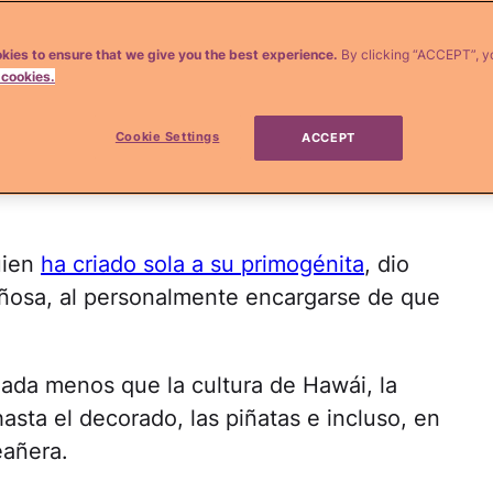
 Dinorah Valentina con motivo de su décimo
kies to ensure that we give you the best experience.
By clicking “ACCEPT”, y
 cookies.
da en Los Ángeles a la que acudieron
Cookie Settings
ACCEPT
ado: 12 razones por las que la exMiss
uien
ha criado sola a su primogénita
, dio
ñosa, al personalmente encargarse de que
nada menos que la cultura de Hawái, la
hasta el decorado, las piñatas e incluso, en
eañera.