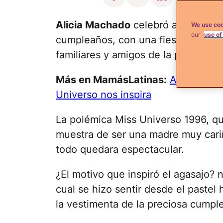
Alicia Machado
celebró a su hijita
We use coo
our
use of
cumpleaños, con una fiesta realiza
familiares y amigos de la princesita.
Más en MamásLatinas:
Alicia Mach
Universo nos inspira
La polémica Miss Universo 1996, q
muestra de ser una madre muy cari
todo quedara espectacular.
¿El motivo que inspiró el agasajo? 
cual se hizo sentir desde el pastel 
la vestimenta de la preciosa cumpl