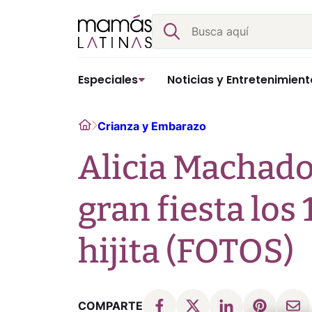
Skip
Buscar
to
content
Especiales
Noticias y Entretenimient
Home
Crianza y Embarazo
Alicia Machado
gran fiesta los
hijita (FOTOS)
COMPARTE