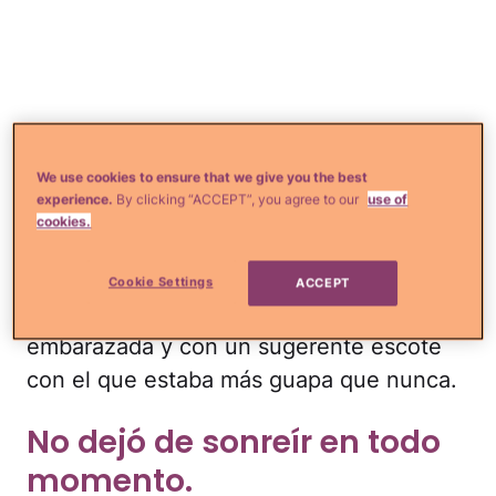
We use cookies to ensure that we give you the best
experience.
By clicking “ACCEPT”, you agree to our
use of
cookies.
La actriz se marcó un espectacular
vestido blanco ceñido al cuerpo
Cookie Settings
ACCEPT
para mostrar su preciosa silueta de
embarazada y con un sugerente escote
con el que estaba más guapa que nunca.
No dejó de sonreír en todo
momento.