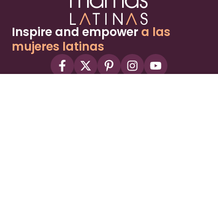
Inspire and empower
a las
mujeres latinas
About
Advertise
Part of the Wild Sky Media family and
parenting network
© 2026 Wild Sky Media. All rights reserved.
Owned and operated by
Bright Mountain Media Inc.
, a
publicly owned company:
BMTM