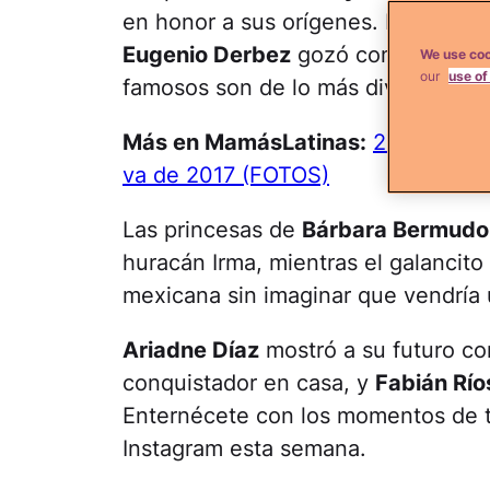
en honor a sus orígenes. Los melli
Eugenio Derbez
gozó como un niño 
We use coo
our
use of
famosos son de lo más divertidos!
Más en MamásLatinas:
27 Famosos
va de 2017 (FOTOS)
Las princesas de
Bárbara Bermudo
huracán Irma, mientras el galancit
mexicana sin imaginar que vendría
Ariadne Díaz
mostró a su futuro co
conquistador en casa, y
Fabián Río
Enternécete con los momentos de to
Instagram esta semana.