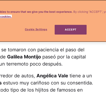
zos de
Jennifer López
lucieron enormes.
con su pequeña Aitana. ¡Los hijitos de
kies to ensure that we give you the best experience.
By clicking “ACCEPT”, y
 cookies.
Cookie Settings
 que se convirtieron en padres en lo que
ACCEPT
se tomaron con paciencia el paso del
o de
Galilea Montijo
paseó por la capital
 un terremoto poco después.
rredor de autos,
Angélica Vale
tiene a un
s
estuvo muy cariñoso con su consentida.
do tipo de los hijitos de famosos en