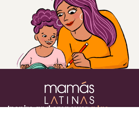
Inspire and empower
a las
mujeres latinas