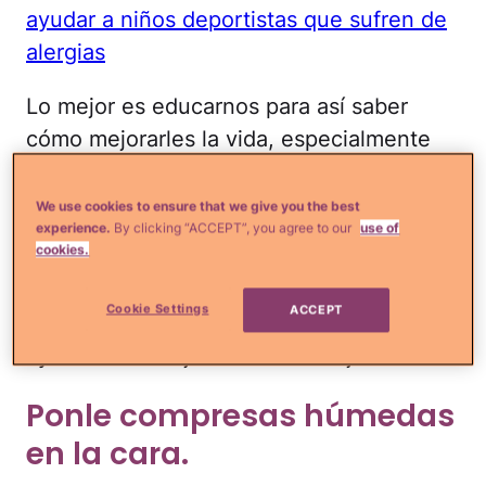
ayudar a niños deportistas que sufren de
alergias
Lo mejor es educarnos para así saber
cómo mejorarles la vida, especialmente
cuando los síntomas están en todo su
apogeo. La buena noticia es que hay
We use cookies to ensure that we give you the best
experience.
By clicking “ACCEPT”, you agree to our
use of
muchas cosas que puedes hacer que no
cookies.
son nada complicadas.
Cookie Settings
ACCEPT
Sigue estos consejos y verás que lograrás
ayudarle a tu hijo a sentirse mejor.
Ponle compresas húmedas
en la cara.