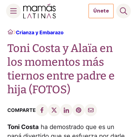
Únete
Skip
Home
Crianza y Embarazo
to
content
Toni Costa y Alaïa en
los momentos más
tiernos entre padre e
hija (FOTOS)
COMPARTE
Toni Costa
ha demostrado que es un
papá divertido que se esfuerza por darle