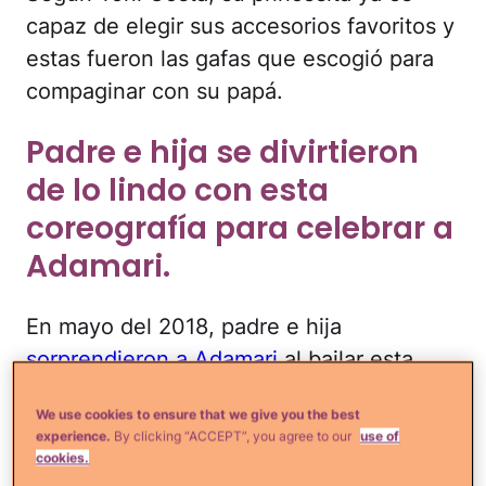
capaz de elegir sus accesorios favoritos y
estas fueron las gafas que escogió para
compaginar con su papá.
Padre e hija se divirtieron
de lo lindo con esta
coreografía para celebrar a
Adamari.
En mayo del 2018, padre e hija
sorprendieron a Adamari
al bailar esta
coreografía del filme
Grease
, con la que
We use cookies to ensure that we give you the best
felicitaron a todas las madres.
experience.
By clicking “ACCEPT”, you agree to our
use of
cookies.
Los dos compartieron la