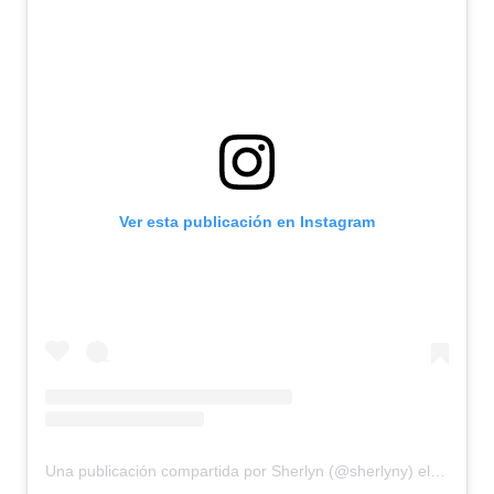
Ver esta publicación en Instagram
Una publicación compartida por Sherlyn (@sherlyny)
el
3 de Abr