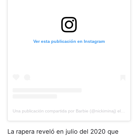
Ver esta publicación en Instagram
Una publicación compartida por Barbie (@nickiminaj)
el
20 de J
La rapera reveló en julio del 2020 que