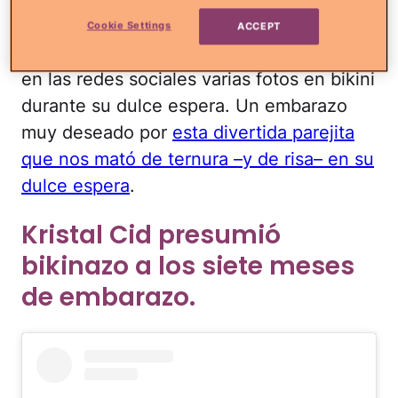
La novia del excéntrico millonario italiano
Cookie Settings
ACCEPT
Gianluca Vacchi
compartió con sus fans
en las redes sociales varias fotos en bikini
durante su dulce espera. Un embarazo
muy deseado por
esta divertida parejita
que nos mató de ternura –y de risa– en su
dulce espera
.
Kristal Cid presumió
bikinazo a los siete meses
de embarazo.