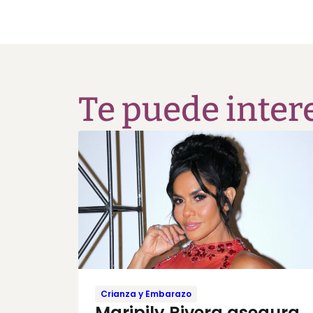
Te puede inter
Crianza y Embarazo
Maripily Rivera asegura