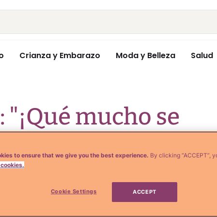
o
Crianza y Embarazo
Moda y Belleza
Salud
: "¡Qué mucho se
as mamás este
kies to ensure that we give you the best experience.
By clicking “ACCEPT”, y
alle!"
 cookies.
Cookie Settings
ACCEPT