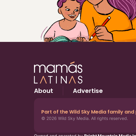
About
Advertise
Part of the Wild Sky Media family and
© 2026 Wild Sky Media. All rights reserved.
Owned and operated by
Bright Mountain Media In