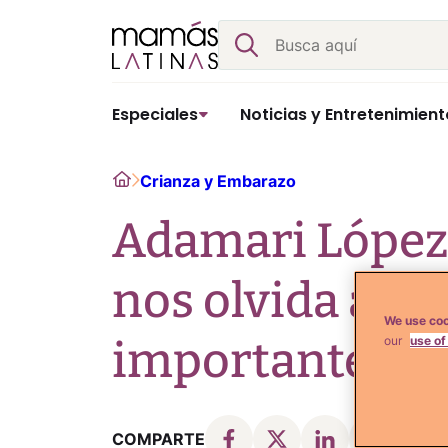
Skip
Buscar
to
content
Especiales
Noticias y Entretenimient
Home
Crianza y Embarazo
Adamari López
nos olvida a l
We use coo
importante det
our
use of
COMPARTE