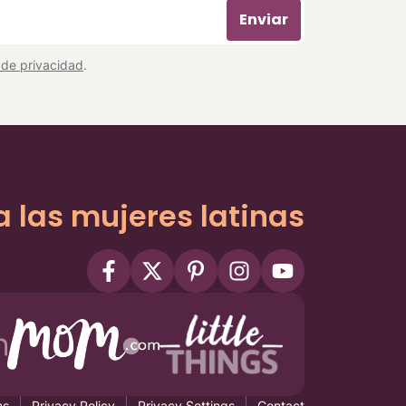
Enviar
a de privacidad
.
a las mujeres latinas
ms
Privacy Policy
Privacy Settings
Contact