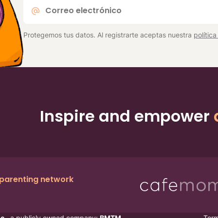
Correo
electrónico
*
Protegemos tus datos. Al registrarte aceptas nuestra
polític
Inspire and empower
 parenting network
c.
, a publicly owned company:
BMTM
Ter