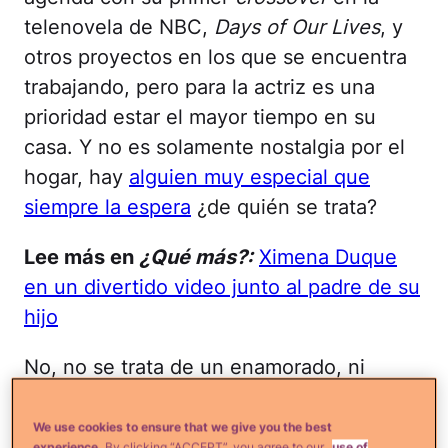
telenovela de NBC,
Days of Our Lives
, y
otros proyectos en los que se encuentra
trabajando, pero para la actriz es una
prioridad estar el mayor tiempo en su
casa. Y no es solamente nostalgia por el
hogar, hay
alguien muy especial que
siempre la espera
¿de quién se trata?
Lee más en
¿Qué más?:
Ximena Duque
en un divertido video junto al padre de su
hijo
No, no se trata de un enamorado, ni
tampoco de su mascota Oreo. La bellísima
colombiana tiene adoración por su hijo
We use cookies to ensure that we give you the best
experience.
By clicking “ACCEPT”, you agree to our
use of