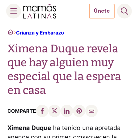
Únete
Skip
Home
Crianza y Embarazo
to
content
Ximena Duque revela
que hay alguien muy
especial que la espera
en casa
COMPARTE
Ximena Duque
ha tenido una apretada
agenda con su primer
crossover
en la