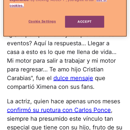
Cristian de 11 años, y ese es el motivo
cookies.
principal por el que siempre quiere estar
en casita.
Cookie Settings
ACCEPT
"¿Que por qué me voy temprano de los
eventos? Aquí la respuesta… Llegar a
casa a esto es lo que me llena de vida…
Mi motor para salir a trabajar y mi motor
para regresar… Te amo hijo Cristian
Carabias", fue el
dulce mensaje
que
compartió Ximena con sus fans.
La actriz, quien hace apenas unos meses
confirmó su ruptura con Carlos Ponce
,
siempre ha presumido este vínculo tan
especial que tiene con su hijo, fruto de su