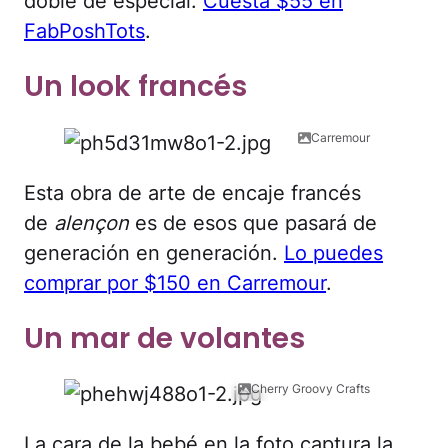
doble de especial.
Cuesta $55 en
FabPoshTots
.
Un look francés
Carremour
Esta obra de arte de encaje francés
de
alençon
es de esos que pasará de
generación en generación.
Lo puedes
comprar por $150 en Carremour
.
Un mar de volantes
Cherry Groovy Crafts
La cara de la bebé en la foto captura la