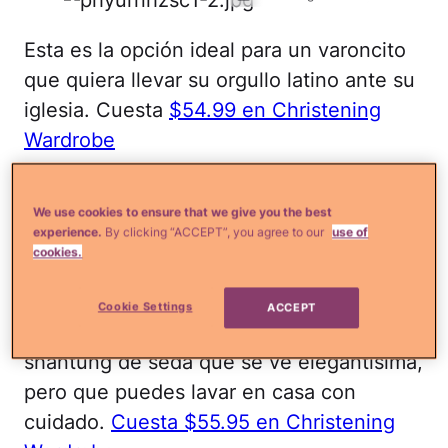
Esta es la opción ideal para un varoncito
que quiera llevar su orgullo latino ante su
iglesia. Cuesta
$54.99 en Christening
Wardrobe
Batita de seda
We use cookies to ensure that we give you the best
experience.
By clicking “ACCEPT”, you agree to our
use of
Imagen viaChristening Wardrobe
cookies.
Si tienes un gusto más tradicional pero
Cookie Settings
ACCEPT
sobrio, te vas a enamorar de esta bata de
shantung de seda que se ve elegantísima,
pero que puedes lavar en casa con
cuidado.
Cuesta $55.95 en Christening