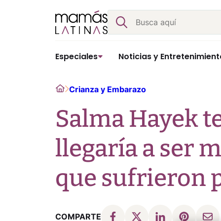
Skip
Buscar
to
content
Especiales
Noticias y Entretenimient
Home
Crianza y Embarazo
Salma Hayek t
llegaría a ser 
que sufrieron p
COMPARTE