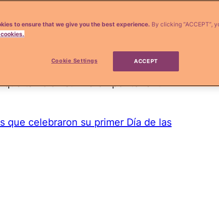
arse hasta después de los 40, resultó un
kies to ensure that we give you the best experience.
By clicking “ACCEPT”, y
 cookies.
icana
Salma Hayek
quien
temía que sus
 no resultarían. Estas confesiones me
Cookie Settings
ACCEPT
sar que convertirse en mamá no fue tan
s, que también sufrireron por tener un
 que celebraron su primer Día de las