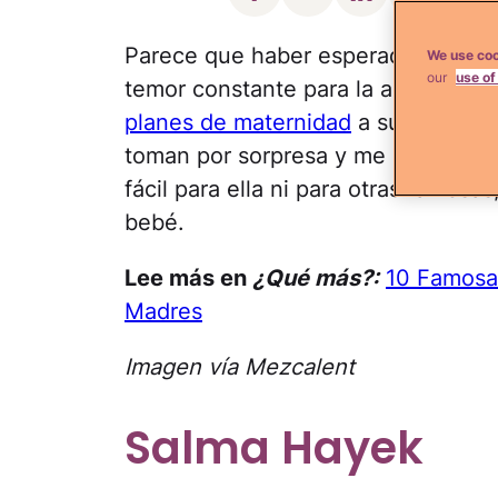
Parece que haber esperado embaraz
We use coo
our
use of
temor constante para la actriz mex
planes de maternidad
a su edad, ya
toman por sorpresa y me hacen pen
fácil para ella ni para otras famosa
bebé.
Lee más en
¿Qué más?:
10 Famosas
Madres
Imagen vía Mezcalent
Salma Hayek