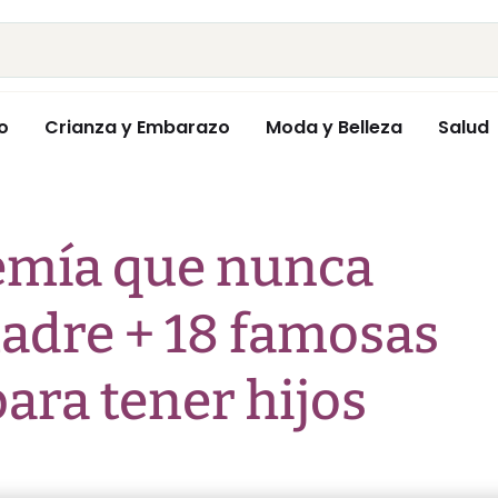
o
Crianza y Embarazo
Moda y Belleza
Salud
emía que nunca
madre + 18 famosas
ara tener hijos