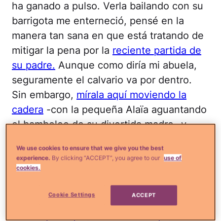
ha ganado a pulso. Verla bailando con su
barrigota me enterneció, pensé en la
manera tan sana en que está tratando de
mitigar la pena por la
reciente partida de
su padre.
Aunque como diría mi abuela,
seguramente el calvario va por dentro.
Sin embargo,
mírala aquí moviendo la
cadera
-con la pequeña Alaïa aguantando
el bamboleo de su divertida madre- y
dime sinceramente, ¿no te pareció que
We use cookies to ensure that we give you the best
estabas en la intimidad de tu hogar con
experience.
By clicking “ACCEPT”, you agree to our
use of
tu mejor amiga o con tu hermana pasando
cookies.
un rato en familia?
Cookie Settings
ACCEPT
Lee más en
¿Qué más?:
Adamari López