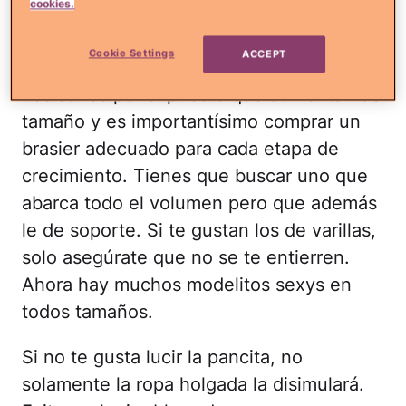
cookies.
ropa holgada o strech para que no te
sientas ni apretada ni sofocada.
Cookie Settings
ACCEPT
Los senos por supuesto que aumentan de
tamaño y es importantísimo comprar un
brasier adecuado para cada etapa de
crecimiento. Tienes que buscar uno que
abarca todo el volumen pero que además
le de soporte. Si te gustan los de varillas,
solo asegúrate que no se te entierren.
Ahora hay muchos modelitos sexys en
todos tamaños.
Si no te gusta lucir la pancita, no
solamente la ropa holgada la disimulará.