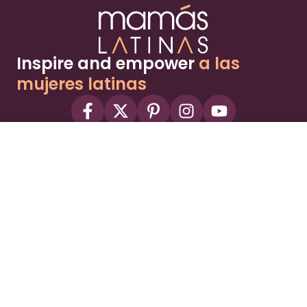
Inspire and empower
a las
mujeres latinas
About
Advertise
Part of the Wild Sky Media family and
parenting network
© 2026 Wild Sky Media. All rights reserved.
Owned and operated by
Bright Mountain Media Inc.
, a