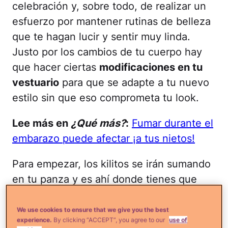
celebración y, sobre todo, de realizar un
esfuerzo por mantener rutinas de belleza
que te hagan lucir y sentir muy linda.
Justo por los cambios de tu cuerpo hay
que hacer ciertas
modificaciones en tu
vestuario
para que se adapte a tu nuevo
estilo sin que eso comprometa tu look.
Lee más en
¿Qué más?
:
Fumar durante el
embarazo puede afectar ¡a tus nietos!
Para empezar, los kilitos se irán sumando
en tu panza y es ahí donde tienes que
hacer cambios de vestuario. Tienes que
estar cómoda, eso es lo más importante,
We use cookies to ensure that we give you the best
experience.
By clicking “ACCEPT”, you agree to our
use of
y para ello es necesario que compres