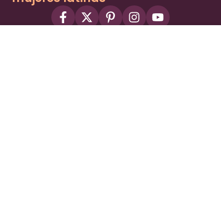
About
Advertise
Part of the Wild Sky Media family and
parenting network
© 2026 Wild Sky Media. All rights reserved.
Owned and operated by
Bright Mountain Media Inc.
, a
publicly owned company:
BMTM
Terms
Privacy Policy
Privacy Settings
Contact