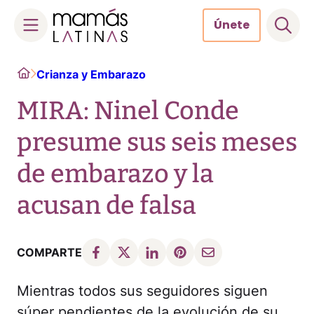
Únete
Skip
Home
Crianza y Embarazo
to
content
MIRA: Ninel Conde
presume sus seis meses
de embarazo y la
acusan de falsa
COMPARTE
Mientras todos sus seguidores siguen
súper pendientes de la evolución de su