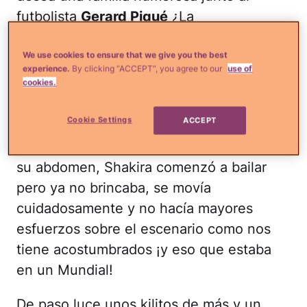
futbolista
Gerard Piqué
¿La
habrá complacido la cigüeña?
We use cookies to ensure that we give you the best
Lee más en
¿Qué Más?
:
MIRA: Shakira
experience.
By clicking “ACCEPT”, you agree to our
use of
cookies.
desahoga su tristeza en las redes sociales
Cookie Settings
ACCEPT
Con un traje rojo brillante de mangas y
falda, con el que tapaba
su abdomen, Shakira comenzó a bailar
pero ya no brincaba, se movía
cuidadosamente y no hacía mayores
esfuerzos sobre el escenario como nos
tiene acostumbrados ¡y eso que estaba
en un Mundial!
De paso luce unos kilitos de más y un