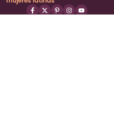
mujeres latinas
About
Advertise
Part of the Wild Sky Media family and
parenting network
© 2026 Wild Sky Media. All rights reserved.
Owned and operated by
Bright Mountain Media Inc.
, a
publicly owned company:
BMTM
Terms
Privacy Policy
Privacy Settings
Contact