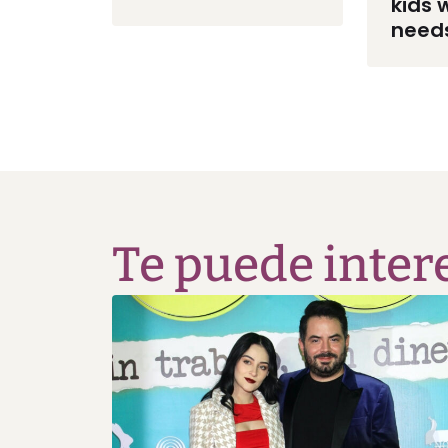
kids 
need
Te puede inter