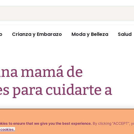
o
Crianza y Embarazo
Moda y Belleza
Salud
 una mamá de
s para cuidarte a
kies to ensure that we give you the best experience.
By clicking “ACCEPT”, y
 cookies.