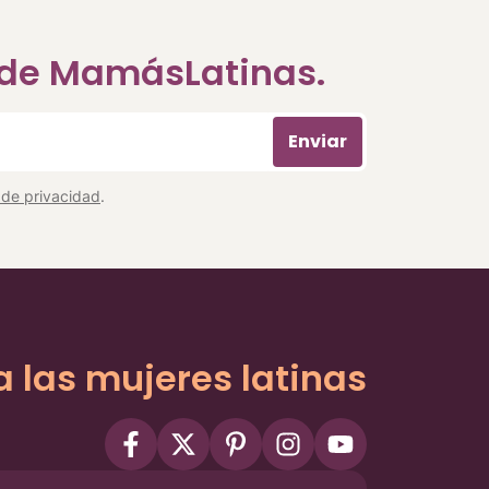
a de MamásLatinas.
Enviar
a de privacidad
.
a las mujeres latinas