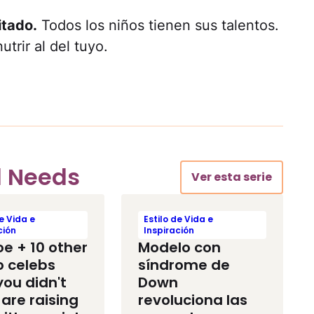
itado.
Todos los niños tienen sus talentos.
trir al del tuyo.
l Needs
Ver esta serie
de Vida e
Estilo de Vida e
ción
Inspiración
oe + 10 other
Modelo con
o celebs
síndrome de
you didn't
Down
are raising
revoluciona las