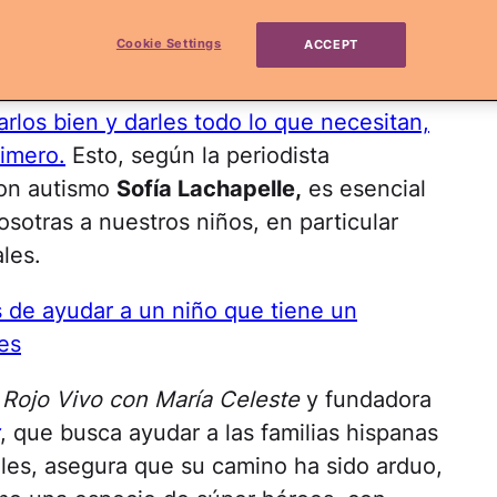
Cookie Settings
ACCEPT
nta que dice "si mamá está feliz, toda la
. Las madres somos el barómetro emocional
arlos bien y darles todo lo que necesitan,
imero.
Esto, según la periodista
on autismo
Sofía Lachapelle,
es esencial
osotras a nuestros niños, en particular
les.
 de ayudar a un niño que tiene un
es
 Rojo Vivo con María Celeste
y fundadora
, que busca ayudar a las familias hispanas
les, asegura que su camino ha sido arduo,