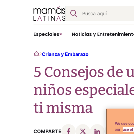
Skip
Buscar
to
content
Especiales
Noticias y Entretenimient
Home
Crianza y Embarazo
5 Consejos de
niños especiale
ti misma
We use coo
our
use of
COMPARTE