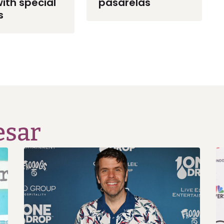
with special
pasarelas
s
esar