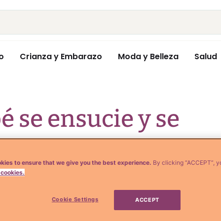
o
Crianza y Embarazo
Moda y Belleza
Salud
é se ensucie y se
nos
kies to ensure that we give you the best experience.
By clicking “ACCEPT”, y
 cookies.
Cookie Settings
ACCEPT
rás de su bebé, a limpiarlo del mínimo