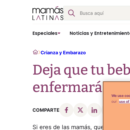
Skip
Buscar
to
content
Especiales
Noticias y Entretenimient
Home
Crianza y Embarazo
Deja que tu beb
enfermará me
We use coo
our
use of
COMPARTE
Si eres de las mamás, que corre det