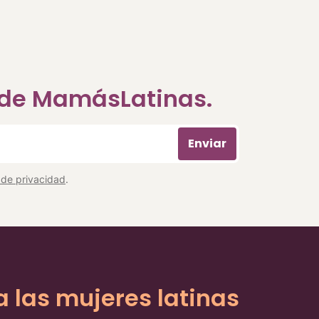
a de MamásLatinas.
Enviar
a de privacidad
.
a las mujeres latinas