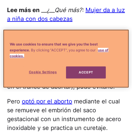
Lee más en
__¿__Qué más?:
Mujer da a luz
a niña con dos cabezas
Cuando Letts se embarazó, decidió que
no estaba lista para tener hijos. Pudo
We use cookies to ensure that we give you the best
optar por otras formas de interrumpir su
experience.
By clicking “ACCEPT”, you agree to our
use of
cookies.
embarazo, e incluso, siendo la persona
informada que dice ser (se dedica a
Cookie Settings
ACCEPT
aconsejar y a apoyar a mujeres que están
en el trance de abortar), pudo evitarlo.
Pero
optó por el aborto
mediante el cual
se remueve el embrión del saco
gestacional con un instrumento de acero
inoxidable y se practica un curetaje.