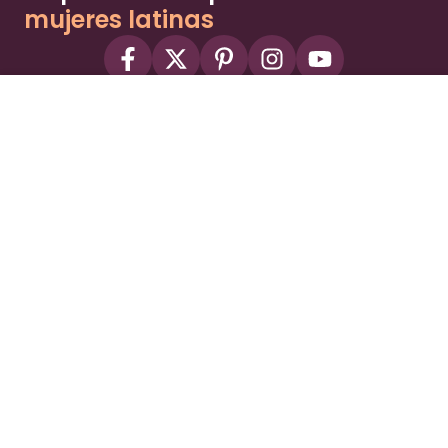
mujeres latinas
About
Advertise
Part of the Wild Sky Media family and
parenting network
© 2026 Wild Sky Media. All rights reserved.
Owned and operated by
Bright Mountain Media Inc.
, a
publicly owned company:
BMTM
Terms
Privacy Policy
Privacy Settings
Contact