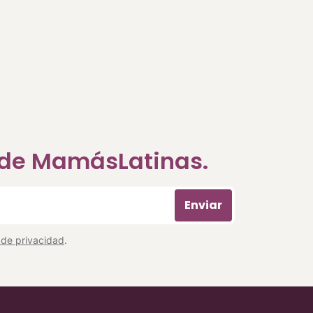
a de MamásLatinas.
Enviar
a de privacidad
.