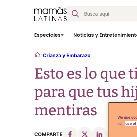
Skip
Buscar
to
content
Especiales
Noticias y Entretenimient
Home
Crianza y Embarazo
Esto es lo que 
para que tus hi
mentiras
We use coo
our
use of
COMPARTE