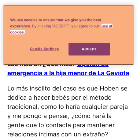
Aunque parezca una locura, el hombre
We use cookies to ensure that we give you the best
lleva un registro de cada ser que nace a
experience.
By clicking “ACCEPT”, you agree to our
use of
través suyo, y aparentemente se siente
cookies.
satisfecho por haber contribuído a dar
vida.
Cookie Settings
ACCEPT
Lee más en
¿Qué más
?
Operan de
emergencia a la hija menor de La Gaviota
Lo más insólito del caso es que Hoben se
dedica a hacer bebés por el método
tradicional, como lo haría cualquier pareja
y me pongo a pensar, ¿cómo hará la
gente que lo contacta para mantener
relaciones íntimas con un extraño?