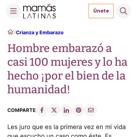
Únete
Skip
Home
Crianza y Embarazo
to
content
Hombre embarazó a
casi 100 mujeres y lo ha
hecho ¡por el bien de la
humanidad!
COMPARTE
Les juro que es la primera vez en mi vida
que escucho un caso como éste. Es