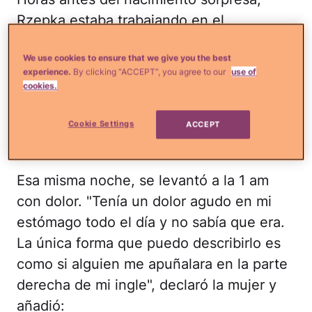
Rzepka estaba trabajando en el
supermercado Filco en Cowbridge,
We use cookies to ensure that we give you the best
Inglaterra, cuando comenzó a sentir
experience.
By clicking “ACCEPT”, you agree to our
use of
malestar. Su manager le ofreció irse a
cookies.
casa, pero la joven decidió completar de
todas formas su turno de 10 horas por
Cookie Settings
ACCEPT
completo.
Esa misma noche, se levantó a la 1 am
con dolor. "Tenía un dolor agudo en mi
estómago todo el día y no sabía que era.
La única forma que puedo describirlo es
como si alguien me apuñalara en la parte
derecha de mi ingle", declaró la mujer y
añadió: