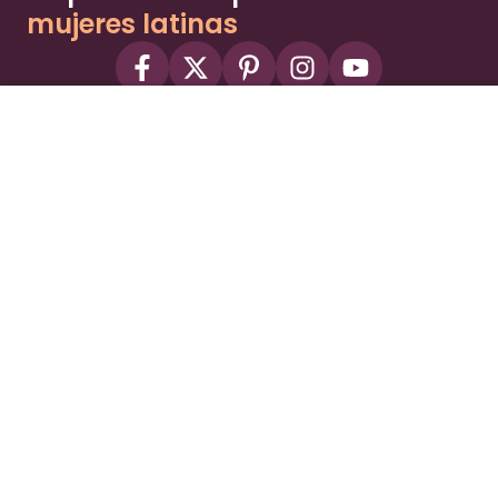
mujeres latinas
About
Advertise
Part of the Wild Sky Media family and
parenting network
© 2026 Wild Sky Media. All rights reserved.
Owned and operated by
Bright Mountain Media Inc.
, a
publicly owned company:
BMTM
Terms
Privacy Policy
Privacy Settings
Contact