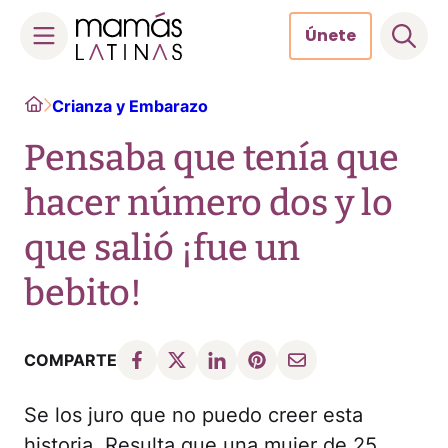
Únete
Skip
Home
Crianza y Embarazo
to
content
Pensaba que tenía que
hacer número dos y lo
que salió ¡fue un
bebito!
COMPARTE
Se los juro que no puedo creer esta
historia. Resulta que una mujer de 25