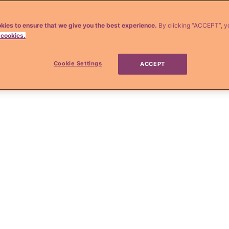
menos ese era mi caso.
kies to ensure that we give you the best experience.
By clicking “ACCEPT”, y
le la típica corbata y suéter "ñoño", te
 cookies.
ernativasy creativas
que podrían dejarte
Cookie Settings
ACCEPT