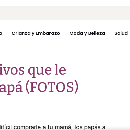
o
Crianza y Embarazo
Moda y Belleza
Salud
ivos que le
papá (FOTOS)
difícil comprarle a tu mamá, los papás a