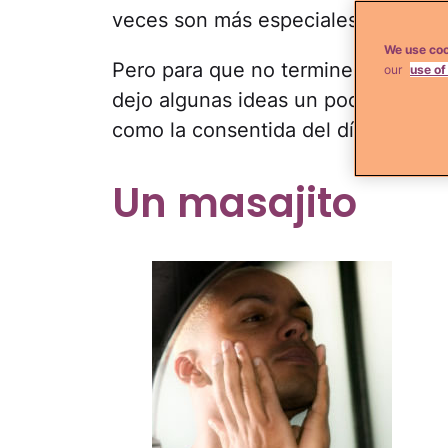
veces son más especiales, cuando 
We use coo
Pero para que no termines regalándo
our
use of
dejo algunas ideas un poco
más alt
como la consentida del día:
Un masajito