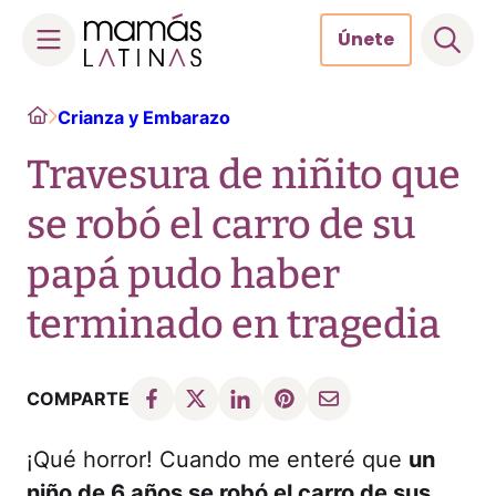
Únete
Skip
Home
Crianza y Embarazo
to
content
Travesura de niñito que
se robó el carro de su
papá pudo haber
terminado en tragedia
COMPARTE
¡Qué horror! Cuando me enteré que
un
niño de 6 años se robó el carro de sus