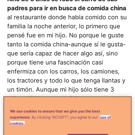
padres para ir en busca de comida china
al restaurante donde había comido con su
familia la noche anterior, lo primero que
pensé fue en mi hijo. No porque le guste
tanto la comida china-aunque sí le gusta-
que sería capaz de hacer algo así, sino
porque tiene una fascinación casi
enfermiza con los carros, los camiones,
los tractores y todo lo que tenga llantas y
un timón. Aunque mi hijo sólo tiene 3
añitos, él jura que está listo para manejar
ya.
We use cookies to ensure that we give you the best
experience.
By clicking “ACCEPT”, you agree to our
use of
En el caso del niñito de 6 años,
la policía
cookies.
lo encontró a 3 millas de su casa
cuando,