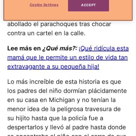
al parecer, iba camino a un mecánico para
Cookie Settings
ACCEPT
arreglar el auto después de haberle
abollado el parachoques tras chocar
contra un cartel en la calle.
Lee más en
¿Qué más?:
¡Qué ridícula esta
mamá que le permite un estilo de vida tan
extravagante a su pequeña hija!
Lo más increíble de esta historia es que
los padres del niño dormían plácidamente
en su casa en Michigan y no tenían la
menor idea de la peligrosa travesura de
su hijito hasta que la policía fue a
despertarlos y llevó al padre hasta donde