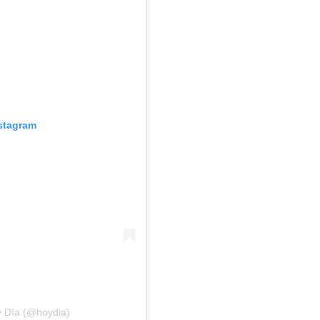
nstagram
y Día (@hoydia)