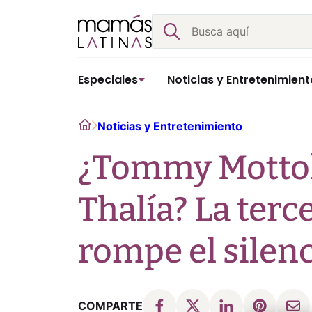
Skip
Buscar
to
content
Especiales
Noticias y Entretenimient
Home
Noticias y Entretenimiento
¿Tommy Mottola 
Thalía? La terc
rompe el silen
COMPARTE