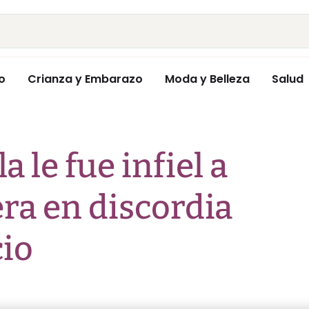
o
Crianza y Embarazo
Moda y Belleza
Salud
le fue infiel a
era en discordia
cio