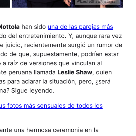
LeslieShaw/Instagram
ottola
han sido
una de las parejas más
o del entretenimiento. Y, aunque rara vez
de juicio, recientemente surgió un rumor de
rado de que, supuestamente, podrían estar
a raíz de versiones que vinculan al
nte peruana llamada
Leslie Shaw
, quien
s para aclarar la situación, pero, ¿será
ana? Sigue leyendo.
us fotos más sensuales de todos los
rante una hermosa ceremonia en la