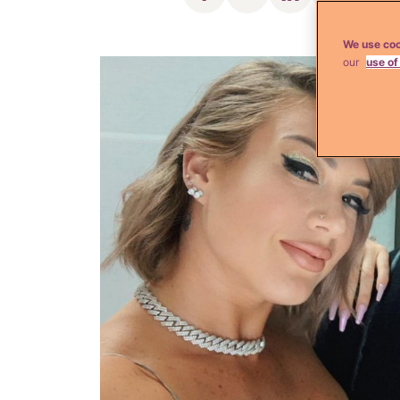
We use coo
our
use of