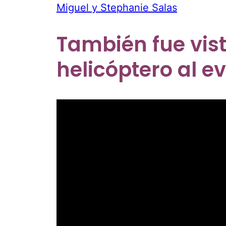
Miguel y Stephanie Salas
También fue vis
helicóptero al e