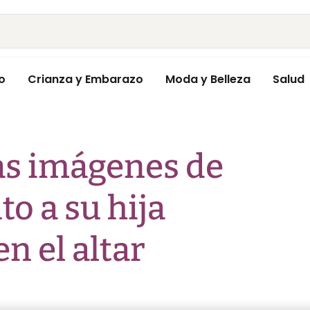
o
Crianza y Embarazo
Moda y Belleza
Salud
as imágenes de
to a su hija
n el altar