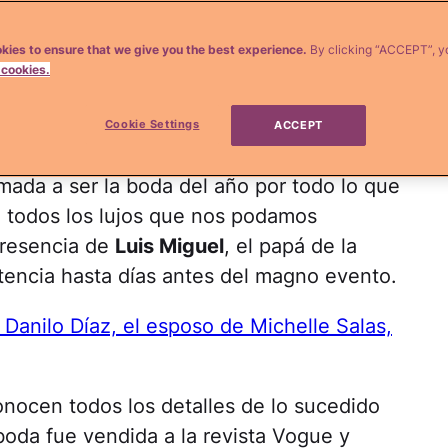
kies to ensure that we give you the best experience.
By clicking “ACCEPT”, y
 cookies.
Getty Images (2)
Cookie Settings
ACCEPT
en la Toscana italiana la
boda de
Michelle
lamada a ser la boda del año por todo lo que
n todos los lujos que nos podamos
presencia de
Luis Miguel
, el papá de la
stencia hasta días antes del magno evento.
Danilo Díaz, el esposo de Michelle Salas,
ocen todos los detalles de lo sucedido
 boda fue vendida a la revista Vogue y