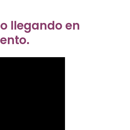
to llegando en
vento.