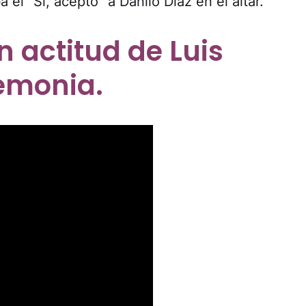
a el "Sí, acepto" a Danilo Díaz en el altar.
 actitud de Luis
remonia.