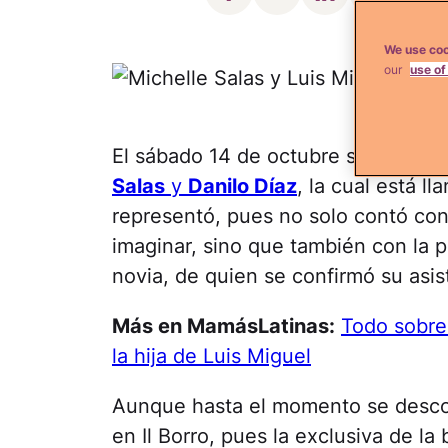
We use coo
our
use of
El sábado 14 de octubre se celebró 
Salas
y
Danilo Díaz
, la cual está l
representó, pues no solo contó co
imaginar, sino que también con la 
novia, de quien se confirmó su asi
Más en MamásLatinas:
Todo sobre 
la hija de Luis Miguel
Aunque hasta el momento se descon
en Il Borro, pues la exclusiva de la