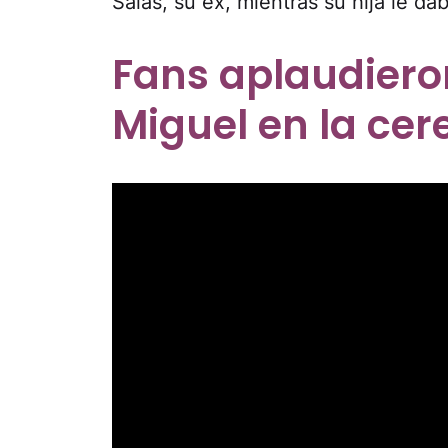
Salas, su ex, mientras su hija le dab
Fans aplaudieron
Miguel en la ce