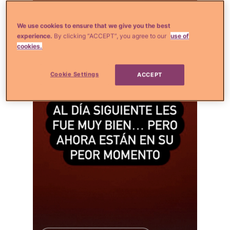
We use cookies to ensure that we give you the best
experience.
By clicking “ACCEPT”, you agree to our
use of
cookies.
Cookie Settings
ACCEPT