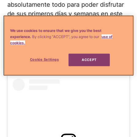
absolutamente todo para poder disfrutar
de sus primeros días y semanas en este
mundo. ¡Qué hermosa familia!
We use cookies to ensure that we give you the best
Las postales fueron
experience.
By clicking “ACCEPT”, you agree to our
use of
cookies.
difundidas por la clínica
donde nació.
Cookie Settings
ACCEPT