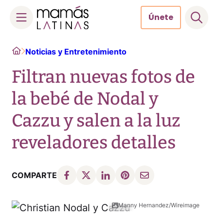
Únete
Skip
Home
Noticias y Entretenimiento
to
content
Filtran nuevas fotos de
la bebé de Nodal y
Cazzu y salen a la luz
reveladores detalles
COMPARTE
Manny Hernandez/Wireimage