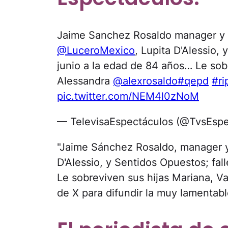
Jaime Sanchez Rosaldo manager y 
@LuceroMexico
, Lupita D'Alessio,
junio a la edad de 84 años… Le sobr
Alessandra
@alexrosaldo
#qepd
#ri
pic.twitter.com/NEM4l0zNoM
— TelevisaEspectáculos (@TvsEsp
"Jaime Sánchez Rosaldo, manager y
D'Alessio, y Sentidos Opuestos; fal
Le sobreviven sus hijas Mariana, Va
de X para difundir la muy lamentabl