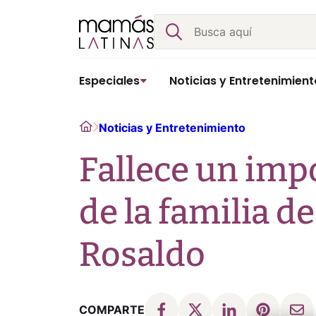
Skip
Buscar
to
content
Especiales
Noticias y Entretenimient
Home
Noticias y Entretenimiento
Fallece un im
de la familia d
Rosaldo
COMPARTE