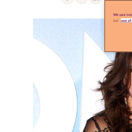
We use coo
our
use of