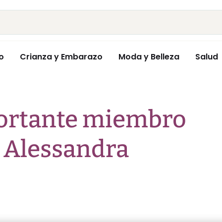
o
Crianza y Embarazo
Moda y Belleza
Salud
portante miembro
e Alessandra