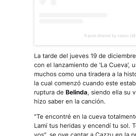
A post shared by cazzu (@
La tarde del jueves 19 de diciembr
con el lanzamiento de 'La Cueva', 
muchos como una tiradera a la hist
la cual comenzó cuando este esta
ruptura de
Belinda
, siendo ella su 
hizo saber en la canción.
"Te encontré en la cueva totalmente
Lamí tus heridas y encendí tu sol. 
vos", se oye cantar a Cazzu en la p