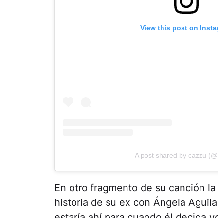
View this post on Inst
A post shared by cazzu (@
En otro fragmento de su canción la 
historia de su ex con Ángela Aguilar
estaría ahí para cuando él decida vo