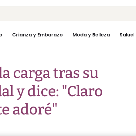
o
Crianza y Embarazo
Moda y Belleza
Salud
la carga tras su
l y dice: "Claro
 te adoré"