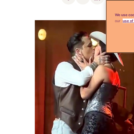
We use coo
our
use of