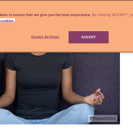
kies to ensure that we give you the best experience.
By clicking “ACCEPT”, y
 cookies.
Cookie Settings
ACCEPT
fizkes/iStock