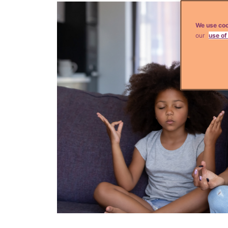
We use coo
our
use of