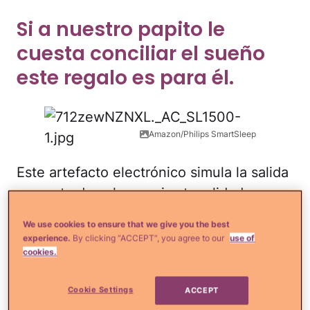
Si a nuestro papito le
cuesta conciliar el sueño
este regalo es para él.
Amazon/Philips SmartSleep
Este artefacto electrónico simula la salida
y puesta de sol en varias tonalidades, y
emplea pulsos de luz para hacer
We use cookies to ensure that we give you the best
ejercicios de respiración acompañado de
experience.
By clicking “ACCEPT”, you agree to our
use of
cookies.
música relajante para que papá se vaya a
dormir. También dispone de alarmas y
Cookie Settings
ACCEPT
registro de temperatura, ruido, humedad y