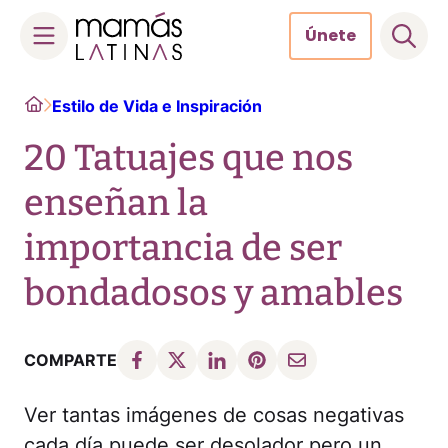
Únete
Skip
Home
Estilo de Vida e Inspiración
to
content
20 Tatuajes que nos
enseñan la
importancia de ser
bondadosos y amables
COMPARTE
Ver tantas imágenes de cosas negativas
cada día puede ser desolador pero un