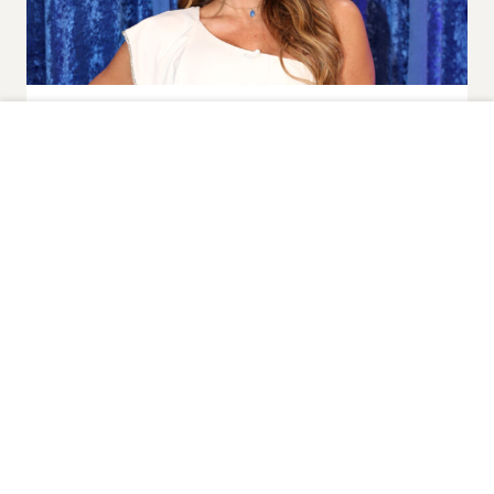
Noticias y Entretenimiento
Hijo fallecido de Aylín Mujica
le salvó la vida a su padre
antes de morir