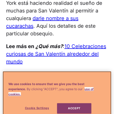
York está haciendo realidad el sueño de
muchas para San Valentín al permitir a
cualquiera
darle nombre a sus
cucarachas
. Aquí los detalles de este
particular obsequio.
Lee más en
¿Qué más?
:
10 Celebraciones
curiosas de San Valentín alrededor del
mundo
Por $10 dólares, puedes darle el nombre
que quieras a una cucarachita, que si las
We use cookies to ensure that we give you the best
miras en detalle, no son tan
experience.
By clicking “ACCEPT”, you agree to our
use of
cookies.
desagradables. Una vez hayas mandado
el nombre de tu amado, o tal vez
Cookie Settings
ACCEPT
enemigo, el zoológico le enviará a esa