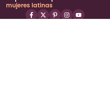
mujeres latinas
About
Advertise
Part of the Wild Sky Media family and
parenting network
© 2026 Wild Sky Media. All rights reserved.
Owned and operated by
Bright Mountain Media Inc.
, a
publicly owned company:
BMTM
Terms
Privacy Policy
Privacy Settings
Contact