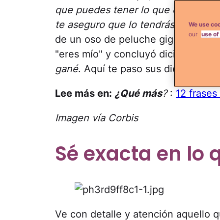
que puedes tener lo que quieres, p
te aseguro que lo tendrás
. Inmedia
We use coo
our
use of
de un oso de peluche gigante, me di
"eres mío" y concluyó diciéndome:
gané
. Aquí te paso sus diez secret
Lee más en:
¿Qué más
?
:
12 frases
Imagen vía Corbis
Sé exacta en lo
Ve con detalle y atención aquello 