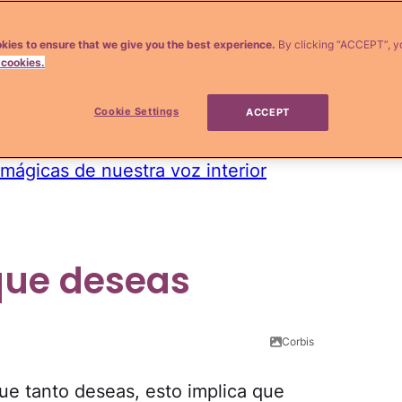
orque si sabes lo que realmente quieres,
tamente me platicó su anécdota en una rifa
kies to ensure that we give you the best experience.
By clicking “ACCEPT”, y
 cookies.
jo haber visto al oso a los ojos pensando:
fue fácil, sólo lo sentí, lo imaginé y lo
Cookie Settings
ACCEPT
os para
hacer tus deseos realidad
.
 mágicas de nuestra voz interior
 que deseas
Corbis
que tanto deseas, esto implica que