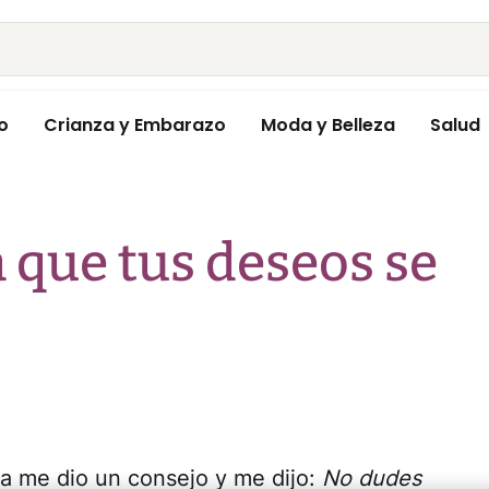
o
Crianza y Embarazo
Moda y Belleza
Salud
 que tus deseos se
 me dio un consejo y me dijo:
No dudes