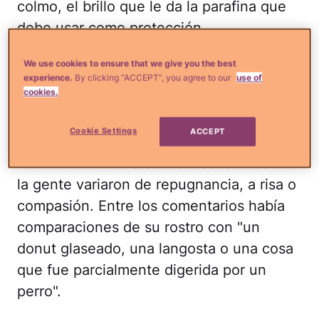
colmo, el brillo que le da la parafina que
debe usar como protección.
Pero cuando un usuario malintencionado
We use cookies to ensure that we give you the best
experience.
By clicking “ACCEPT”, you agree to our
use of
compartió una foto de ella en Reddit,
cookies.
decidió que era hora de defenderse.
Cookie Settings
ACCEPT
Alguien había publicado su imagen con la
intención de burlarse. Las reacciones de
la gente variaron de repugnancia, a risa o
compasión. Entre los comentarios había
comparaciones de su rostro con "un
donut glaseado, una langosta o una cosa
que fue parcialmente digerida por un
perro".