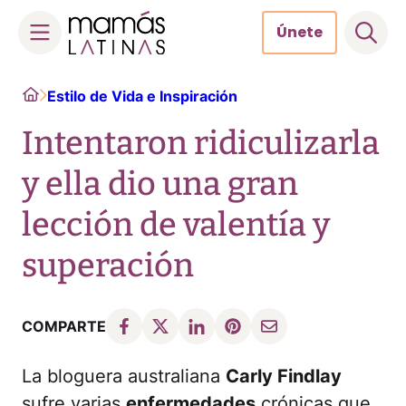
Únete
Skip
Home
Estilo de Vida e Inspiración
to
content
Intentaron ridiculizarla
y ella dio una gran
lección de valentía y
superación
COMPARTE
La bloguera australiana
Carly Findlay
sufre varias
enfermedades
crónicas que