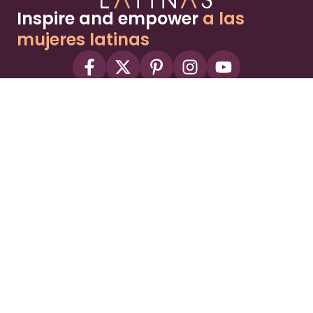
Inspire and empower
a las
mujeres latinas
About
Advertise
Part of the Wild Sky Media family and
parenting network
© 2026 Wild Sky Media. All rights reserved.
Owned and operated by
Bright Mountain Media Inc.
, a
publicly owned company:
BMTM
Terms
Privacy Policy
Privacy Settings
Contact