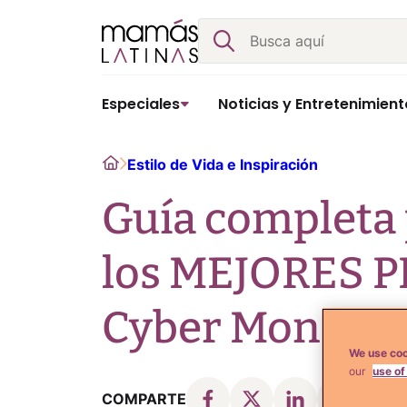
Skip
Buscar
to
content
Especiales
Noticias y Entretenimient
Home
Estilo de Vida e Inspiración
Guía completa 
los MEJORES P
Cyber Monday
We use coo
our
use of
COMPARTE