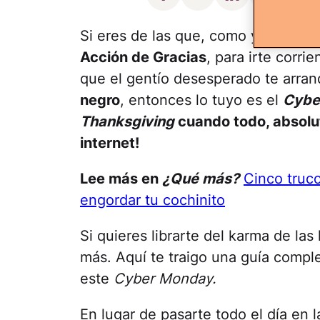
Si eres de las que, como yo, no tie
Acción de Gracias
, para irte corri
que el gentío desesperado te arra
negro
, entonces lo tuyo es el
Cybe
Thanksgiving
cuando todo, absol
internet!
Lee más en
¿Qué más?
Cinco truco
engordar tu cochinito
Si quieres librarte del karma de las
más. Aquí te traigo una guía compl
este
Cyber Monday.
En lugar de pasarte todo el día en 