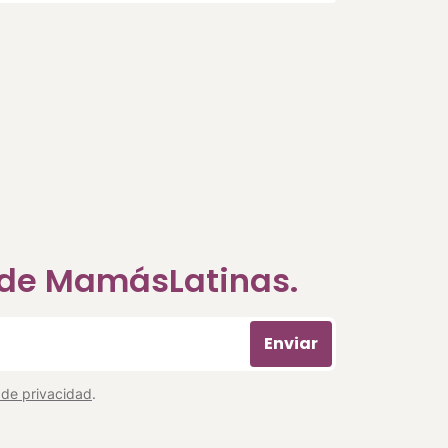
a de MamásLatinas.
Enviar
a de privacidad
.