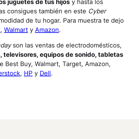
os juguetes de tus hijos
y hasta los
 las consigues también en este
Cyber
omodidad de tu hogar. Para muestra te dejo
t
,
Walmart
y
Amazon
.
nday
son las ventas de electrodomésticos,
 televisores, equipos de sonido, tabletas
e Best Buy, Walmart, Target, Amazon,
erstock
,
HP
y
Dell
.