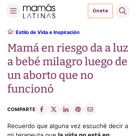
Únete
Skip
Home
Estilo de Vida e Inspiración
to
content
Mamá en riesgo da a luz
a bebé milagro luego de
un aborto que no
funcionó
COMPARTE
Recuerdo que alguna vez escuché decir a
mi terapeuta que
la vida no está en