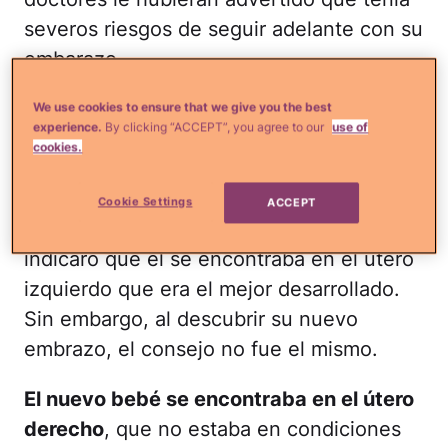
severos riesgos de seguir adelante con su
embarazo.
Todo comenzó cuando
Knights descubrió
We use cookies to ensure that we give you the best
experience.
By clicking “ACCEPT”, you agree to our
use of
que tenía una condición médica poco
cookies.
usual, dos úteros.
Esto lo aprendió al
estar embarazada de su primer hijo, que
Cookie Settings
ACCEPT
logró nacer gracias a que sus médicos le
indicaro que él se encontraba en el útero
izquierdo que era el mejor desarrollado.
Sin embargo, al descubrir su nuevo
embrazo, el consejo no fue el mismo.
El nuevo bebé se encontraba en el útero
derecho
, que no estaba en condiciones